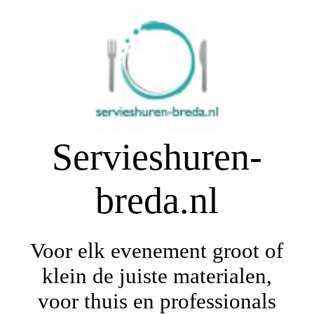
Home
Over ons
Servieshuren-
WEB-SHOP
breda.nl
Contact
Voor elk evenement groot of
Impressie / algemene voorwaarden
klein de juiste materialen,
voor thuis en professionals