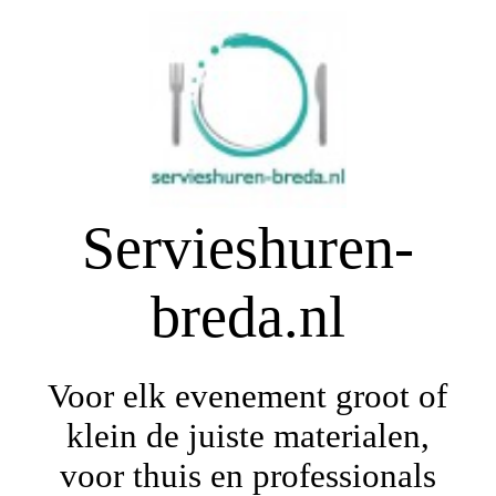
Home
Over ons
Servieshuren-
WEB-SHOP
breda.nl
Contact
Voor elk evenement groot of
Impressie / algemene voorwaarden
klein de juiste materialen,
voor thuis en professionals